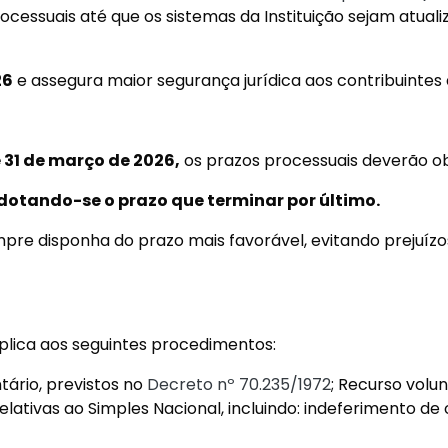
essuais até que os sistemas da Instituição sejam atuali
26
e assegura maior segurança jurídica aos contribuintes 
 31 de março de 2026,
os prazos processuais deverão ob
adotando-se o prazo que terminar por último.
mpre disponha do prazo mais favorável, evitando prejuí
aplica aos seguintes procedimentos:
ário, previstos no
Decreto nº 70.235/1972
; Recurso volu
elativas ao Simples Nacional, incluindo: indeferimento de